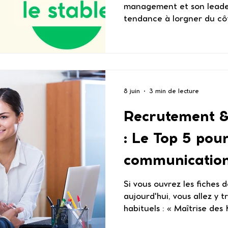
management et son leader
tendance à lorgner du cô
la Tech ou des manuels de
organisations. Mais si la v
se jouait plutôt sur scène
plus grands stades du mon
artistes comme Taylor Sw
8 juin
3 min de lecture
pas seulement des voix. C
d'entreprise hors norme, à
Recrutement 
brassent d
: Le Top 5 pou
communicatio
interpersonnel
Si vous ouvrez les fiches
aujourd'hui, vous allez y t
entreprise
habituels : « Maîtrise des
résultat ». C’est le jargon