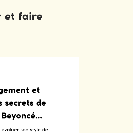
 et faire
gement et
s secrets de
t Beyoncé
 DISC
évoluer son style de