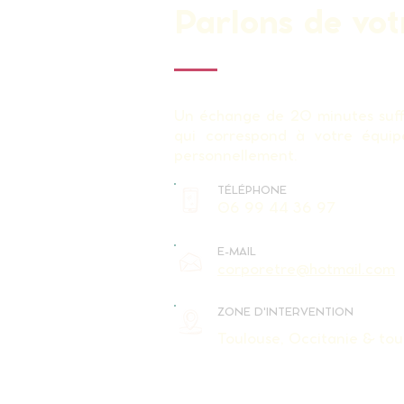
Parlons de vot
Un échange de 20 minutes suffi
qui correspond à votre équip
personnellement.
TÉLÉPHONE
06 99 44 36 97
E-MAIL
corporetre@hotmail.com
ZONE D'INTERVENTION
Toulouse, Occitanie & tou