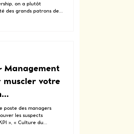
ship, on a plutôt
té des grands patrons de
 théories des
éritable clé du leadership
, sous les projecteurs des
de ? Aujourd’hui, des
ift ou Beyoncé ne sont
e sont des cheffes
 la tête d'empires qui
& Management
r muscler votre
n
le en
 de poste des managers
rouver les suspects
 KPI », « Culture du
 classique. Mais dans la