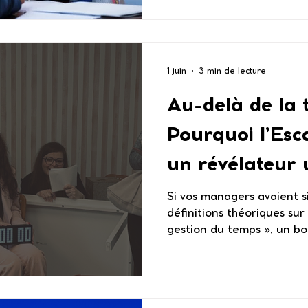
vraie vie, ce qui fait qu'
plante lamentablement, c
question de compétences 
la compétence la plus rech
1 juin
3 min de lecture
la plus rare, c’est la com
en entreprise. Mais attent
Au-delà de la t
Pourquoi l’Es
un révélateur 
Skills des man
Si vos managers avaient 
définitions théoriques sur 
gestion du temps », un b
de trois minutes suffirai
sa place, bien sûr, elle po
honnêtes : on n'a jamais 
regardant un PowerPoint s