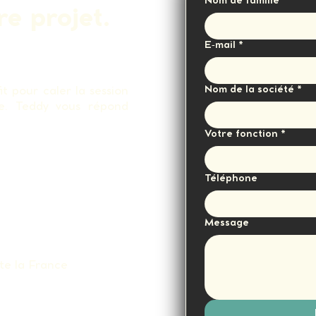
Nom de famille
*
re projet.
E‑mail
*
Nom de la société
*
t pour caler la session
e. Teddy vous répond
Votre fonction
*
Téléphone
Message
te la France